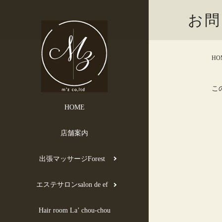
お問
HO
こ
HOME
店舗案内
出張マッサージForest
エステサロンsalon de ef
Hair room La’ chou-chou